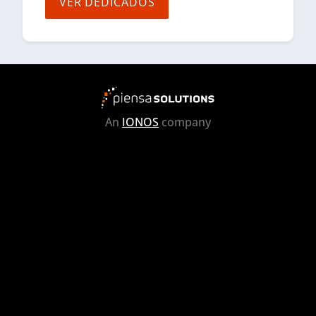
VER DEDICADOS
An
IONOS
company